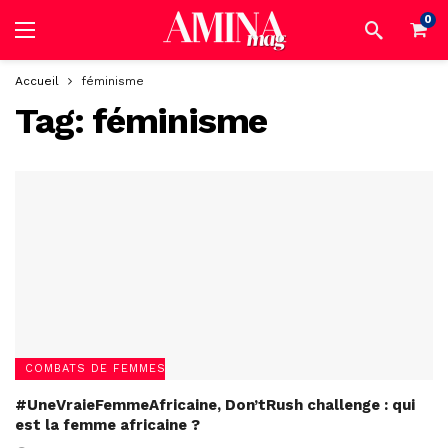
0
Accueil
féminisme
Tag:
féminisme
COMBATS DE FEMMES
#UneVraieFemmeAfricaine, Don’tRush challenge : qui
est la femme africaine ?