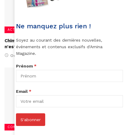
Ne manquez plus rien !
ACTUALITÉS
Soyez au courant des dernières nouvelles,
Chimamanda Adichie Ngozi : le féminisme de Beyoncé
n'est pas le mien
événements et contenus exclusifs d'Amina
Magazine.
October 10, 2016
Prénom
*
Email
*
S'abonner
COMBATS DE FEMMES