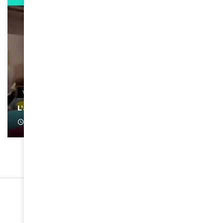
VIDEOS
L’artiste Yoan s’exprime
January 1, 2022