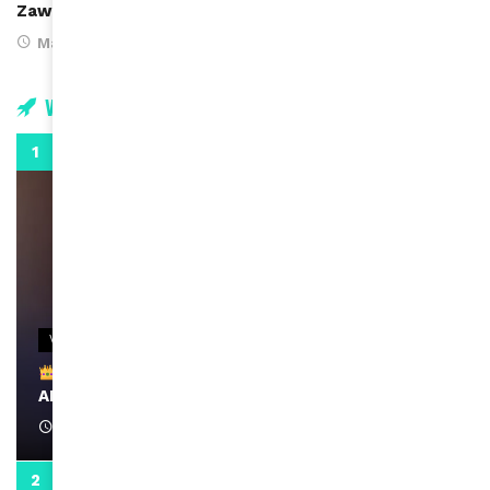
Zawadi Nyong’o, une figure du féminisme est-africain
May 27, 2016
Vidéos
0:29
VIDEOS
Remerciements à Ayden pour son message sur
AMINA, le Magazine de la Femme
April 1, 2022
0:13