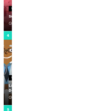
VIDEOS
Support Black Business Wee-kend
April 1, 2022
2:02
VIDEOS
La rubrique santé speciale coronavirus du
Docteur Makanda
April 1, 2022
0:13