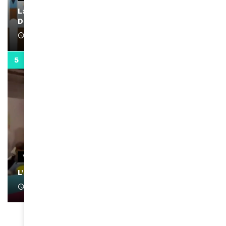
La rubrique santé speciale coronavirus du
Docteur Makanda
April 1, 2022
0:13
VIDEOS
L’artiste Yoan s’exprime
January 1, 2022