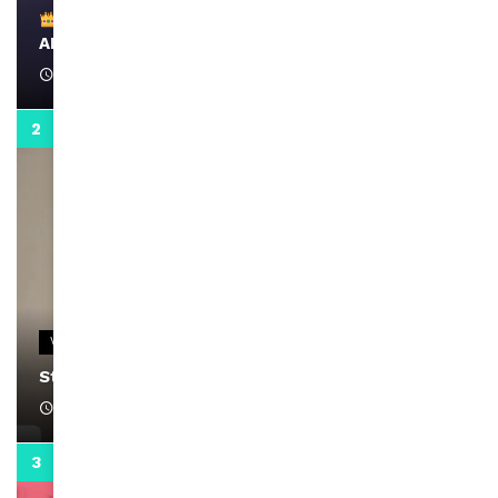
Remerciements à Ayden pour son message sur
AMINA, le Magazine de la Femme
April 1, 2022
0:13
VIDEOS
Stacy passe un message
April 1, 2022
0:13