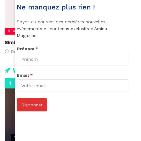
Ne manquez plus rien !
Soyez au courant des dernières nouvelles,
événements et contenus exclusifs d'Amina
BEAUTÉ
Magazine.
Simkha, la beauté verte canadienne
Prénom
*
December 6, 2023
Vidéos
Email
*
0:29
S'abonner
VIDEOS