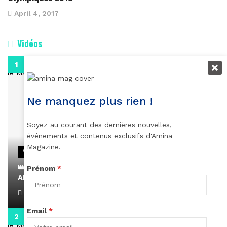
April 4, 2017
Vidéos
0:29
Ne manquez plus rien !
Soyez au courant des dernières nouvelles,
événements et contenus exclusifs d'Amina
Magazine.
VIDEOS
👑 Remerciements à Ayden pour son message sur
Prénom
*
AMINA, le Magazine de la Femme
April 1, 2022
Email
*
0:13