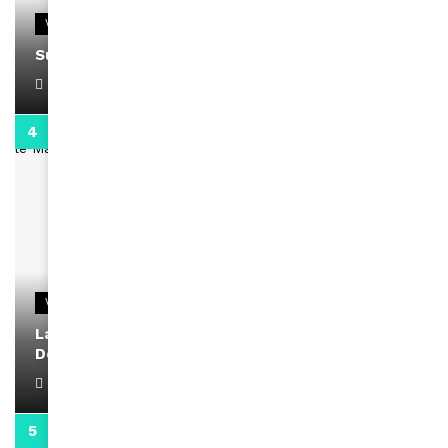
VIDEOS
Support Black Business Wee-kend
April 1, 2022
2:02
VIDEOS
La rubrique santé speciale coronavirus du
Docteur Makanda
April 1, 2022
0:13