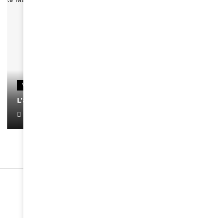
VIDEOS
L’artiste Yoan s’exprime
January 1, 2022