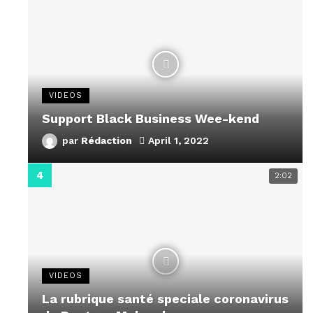
VIDEOS
Support Black Business Wee-kend
par
Rédaction
April 1, 2022
2:02
VIDEOS
La rubrique santé speciale coronavirus