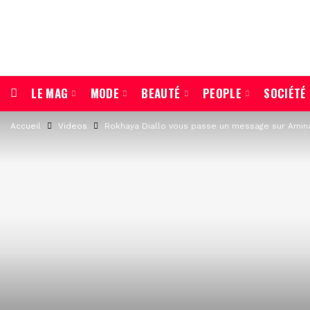
LE MAG
MODE
BEAUTÉ
PEOPLE
SOCIÉTÉ
Accueil
Videos
Rokhaya Diallo vous passe un message sur Amin