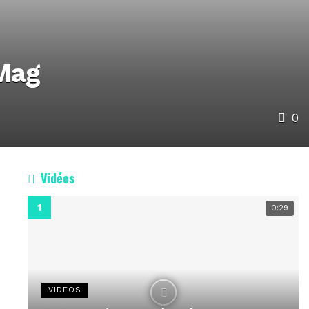
 Mag
0
Vidéos
0:29
VIDEOS