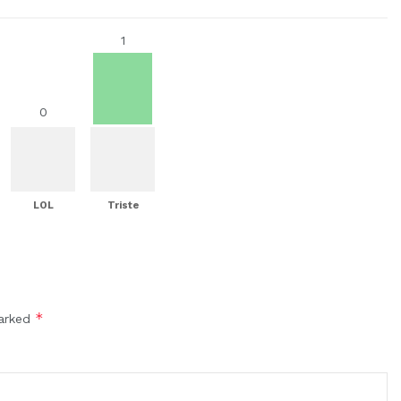
1
0
LOL
Triste
*
marked