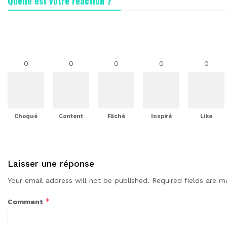
Quelle est votre réaction ?
0
0
0
0
0
Choqué
Content
Fâché
Inspiré
Like
Laisser une réponse
Your email address will not be published.
Required fields are 
*
Comment