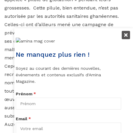
grossesses. Cette pilule, bien entendue, n’est pas
autorisée par les autorités sanitaires ghanéennes.
Celles-ci ont d’ailleurs mené une campagne de
prévention conte cette pilule. Elles ont mis en garde
ses conséquences sur la santé du fœtus, à savoir des
malformations congénitales, notamment sur des
Ne manquez plus rien !
membres et des organes internes.
Cependant, l’usage de cette pilule connait une
Soyez au courant des dernières nouvelles,
recrudescence depuis quelques mois dans de
événements et contenus exclusifs d'Amina
Magazine.
nombreux pays en Afrique et en Asie, et ce, dans
toutes les classes sociales. Les autorités locales
Prénom
*
œuvrent malgré tout pour poursuivre les entreprises
aussi bien que les individus en possession de ces
substances illicites.
Email
*
Auzouhat Gnaoré