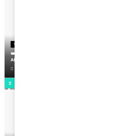
VIDEOS
👑 Remerciements à Ayden pour son message sur
AMINA, le Magazine de la Femme
April 1, 2022
0:13