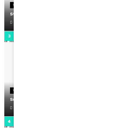
VIDEOS
Stacy passe un message
April 1, 2022
0:13
VIDEOS
Support Black Business Wee-kend
April 1, 2022
2:02