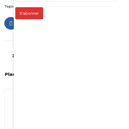
Tags:
blanchiment de la peau
produits éclaircissants
S'abonner
Article précédent
3 soins naturels pour des sourcils plus épais
Article suivant
Placer les femmes au cœur de l'innovation sociale