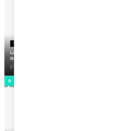
VIDEOS
La rubrique santé speciale coronavirus du
Docteur Makanda
April 1, 2022
0:13