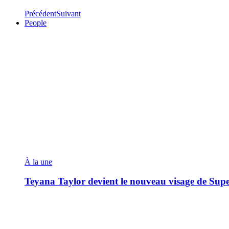
Précédent
Suivant
People
À la une
Teyana Taylor devient le nouveau visage de Sup