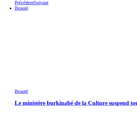
Précédent
Suivant
Beauté
Beauté
Le ministère burkinabé de la Culture suspend tous