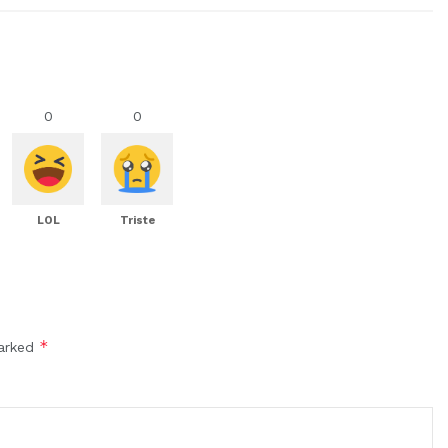
0
0
LOL
Triste
*
marked