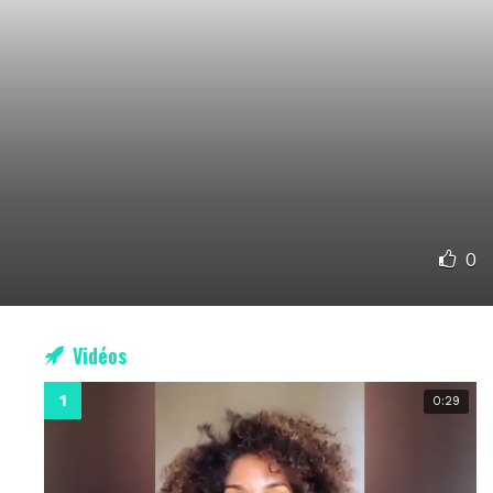
0
Vidéos
0:29