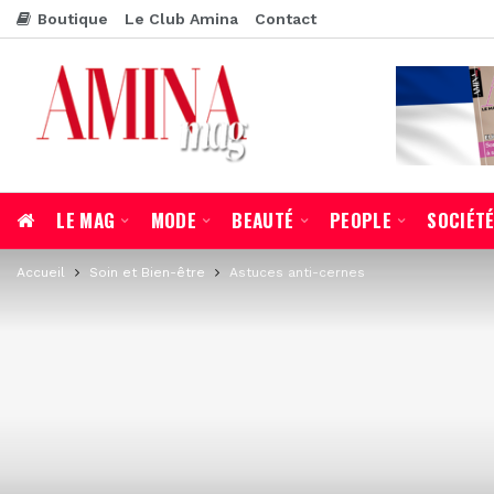
Boutique
Le Club Amina
Contact
LE MAG
MODE
BEAUTÉ
PEOPLE
SOCIÉT
Accueil
Soin et Bien-être
Astuces anti-cernes