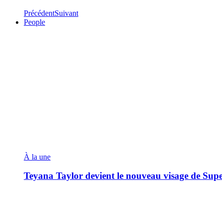
Précédent
Suivant
People
À la une
Teyana Taylor devient le nouveau visage de Sup