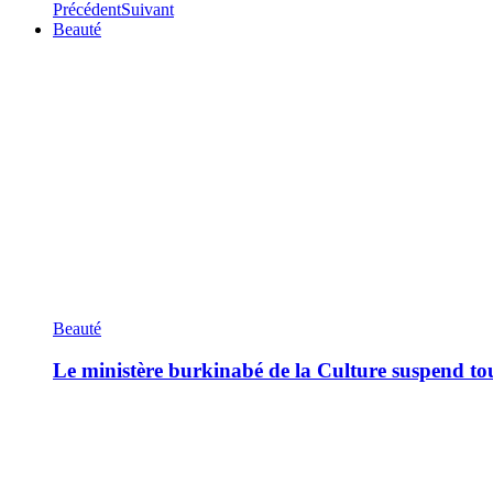
Précédent
Suivant
Beauté
Beauté
Le ministère burkinabé de la Culture suspend tous