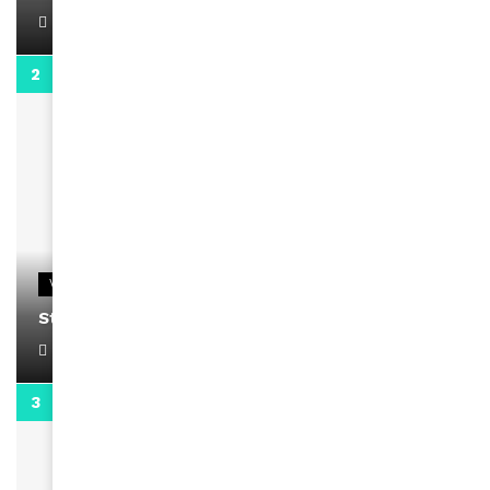
April 1, 2022
0:13
VIDEOS
Stacy passe un message
April 1, 2022
0:13