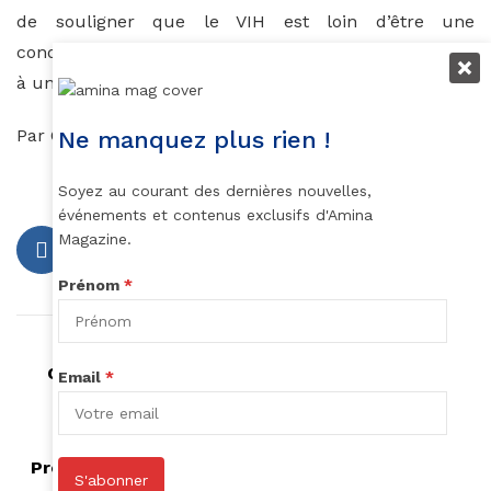
de souligner que le VIH est loin d’être une
condamnation et ne doit en aucun cas être un frein
à une quelconque réussite.
Par C.B.
Ne manquez plus rien !
Soyez au courant des dernières nouvelles,
événements et contenus exclusifs d'Amina
Magazine.
Prénom
*
Article précédent
Comment prendre soin des cheveux sous un
Email
*
tissage?
Article suivant
Prolongez la tenue de votre rouge à lèvres en 4
S'abonner