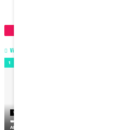
March 16, 2026
Charger plus d'articles
Vidéos
0:29
VIDEOS
👑 Remerciements à Ayden pour son message sur
AMINA, le Magazine de la Femme