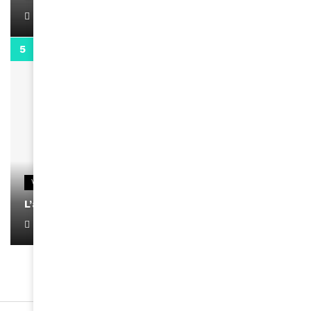
April 1, 2022
0:13
VIDEOS
L’artiste Yoan s’exprime
January 1, 2022