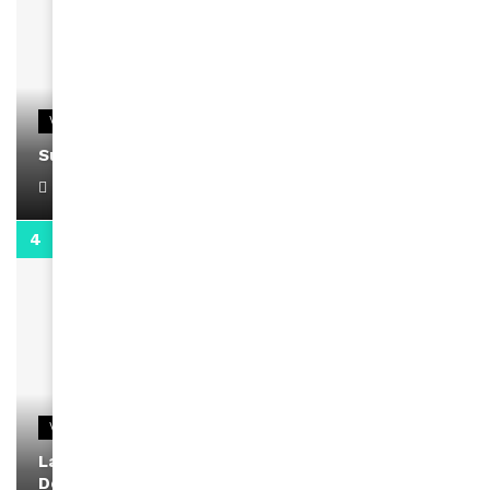
VIDEOS
Support Black Business Wee-kend
April 1, 2022
2:02
VIDEOS
La rubrique santé speciale coronavirus du
Docteur Makanda