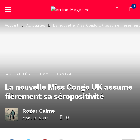
0
Accueil
Actualités
La nouvelle Miss Congo UK assume fièrement 
ACTUALITÉS
FEMMES D'AMINA
La nouvelle Miss Congo UK assume
fièrement sa séropositivité
Roger Calme
0
April 9, 2017