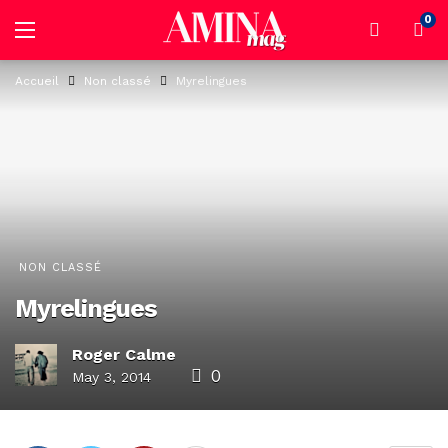
0
Accueil
Non classé
Myrelingues
NON CLASSÉ
Myrelingues
Roger Calme
0
May 3, 2014