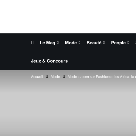
Le Mag
Mode
Beauté
People
Jeux & Concours
Accueil
Mode
Mode : zoom sur Fashionomics Africa, la 