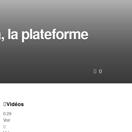
 la plateforme
0
Vidéos
0:29
Voir