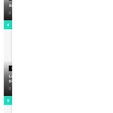
Support Black Business Wee-kend
April 1, 2022
2:02
VIDEOS
La rubrique santé speciale coronavirus du
Docteur Makanda
April 1, 2022
0:13