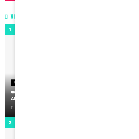
Vidéos
0:29
VIDEOS
👑 Remerciements à Ayden pour son message sur
AMINA, le Magazine de la Femme
April 1, 2022
0:13