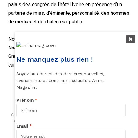
palais des congrès de l’hôtel Ivoire en présence d’un
parterre de miss, d’éminente, personnalité, des hommes
de médias et de chaleureux public.
Nous tenons aussi à féliciter ses 2 dauphines :
Nassita Diacko, Première Dauphine.
Gnakpa Laurel, Deuxieme Dauphine ainsi que toutes les
Ne manquez plus rien !
canditates.
Soyez au courant des dernières nouvelles,
événements et contenus exclusifs d'Amina
Magazine.
Prénom
*
Couronnement de Marlène Kouassi élue Miss Côte d'Ivoire 2022 par
Olivia Yacé Miss Côte d'Ivoire 2021 et au côté de ses dauphines
Email
*
Nassita Diacko , Première Dauphine Gnakpa Laurel , Deuxieme
Dauphine - Credit Photo : Marcel Koko