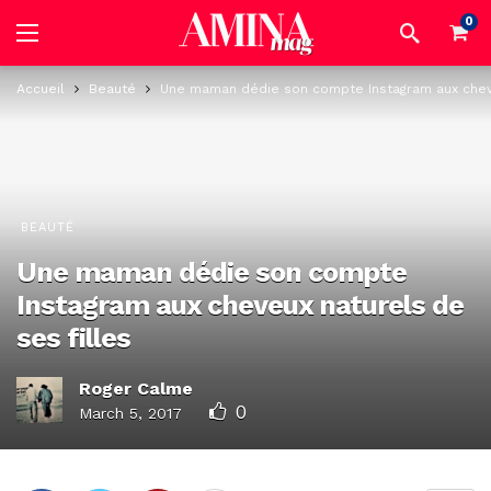
0
Accueil
Beauté
Une maman dédie son compte Instagram aux cheve
BEAUTÉ
Une maman dédie son compte
Instagram aux cheveux naturels de
ses filles
Roger Calme
0
March 5, 2017