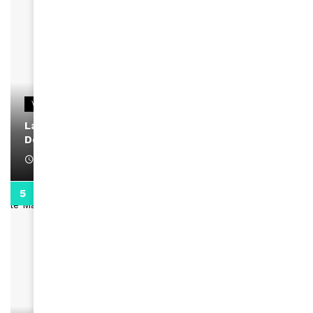
VIDEOS
La rubrique santé speciale coronavirus du
Docteur Makanda
April 1, 2022
0:13