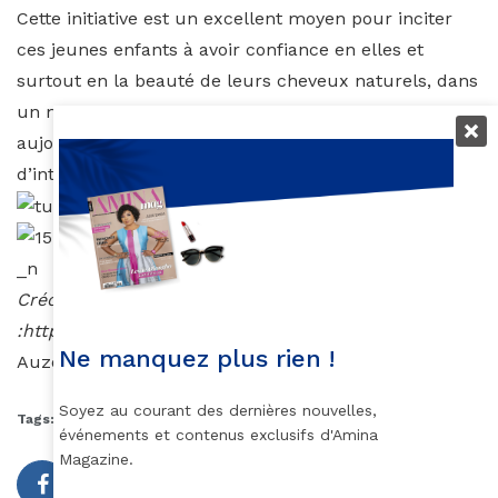
Cette initiative est un excellent moyen pour inciter
ces jeunes enfants à avoir confiance en elles et
surtout en la beauté de leurs cheveux naturels, dans
un monde où le cheveu naturel souffre encore
aujourd’hui, de railleries et de critiques faute
d’intolérance et de connaissances.
Crédits photos
:https://www.instagram.com/shanillia26/
Ne manquez plus rien !
Auzouhat Gnaoré
Soyez au courant des dernières nouvelles,
Tags:
Instagram cheveux naturels
Seraya
événements et contenus exclusifs d'Amina
Magazine.