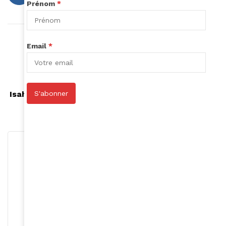
Prénom
*
Article précédent
Email
*
5 astuces pour se nettoyer le visage en
profondeur
Article suivant
S'abonner
Isahit, une plate-forme de petits jobs numériques
pour les femmes africaines
Roger Calme
S'abonner