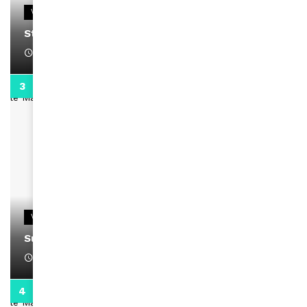
VIDEOS
Stacy passe un message
April 1, 2022
0:13
VIDEOS
Support Black Business Wee-kend
April 1, 2022
2:02