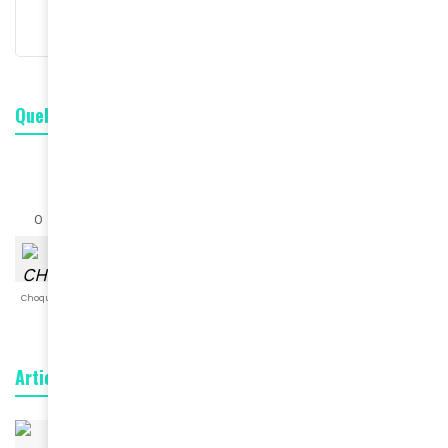
Quelle est votre réaction ?
0
0
0
0
0
0
0
Choqué
Content
Fâché
Inspiré
Like
LOL
Triste
Articles connexes