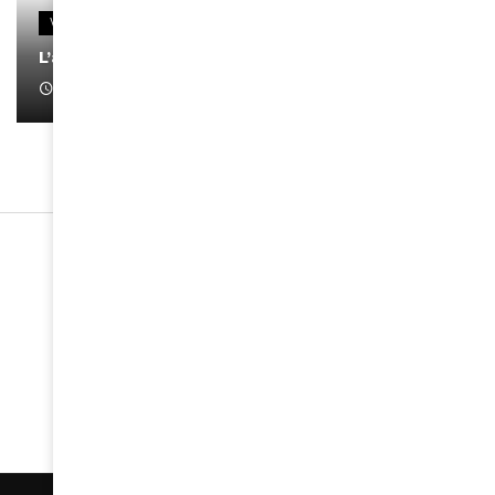
VIDEOS
L’artiste Yoan s’exprime
January 1, 2022