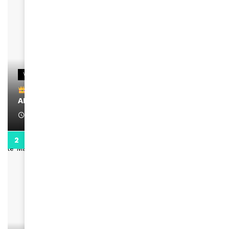
VIDEOS
Remerciements à Ayden pour son message sur
AMINA, le Magazine de la Femme
April 1, 2022
0:13