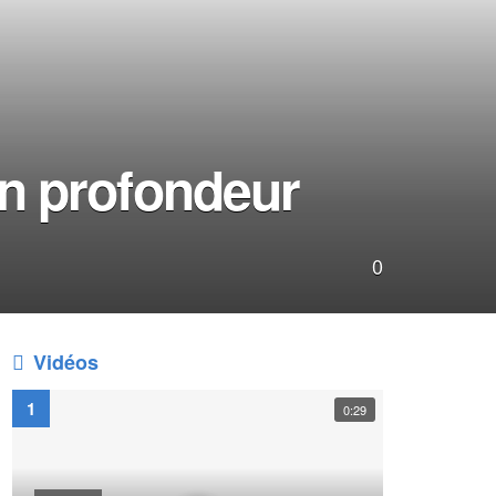
en profondeur
0
Vidéos
0:29