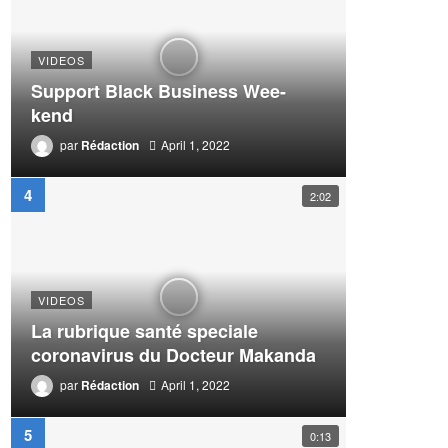
VIDEOS
Support Black Business Wee-
kend
par
Rédaction
April 1, 2022
2:02
VIDEOS
La rubrique santé speciale
coronavirus du Docteur Makanda
par
Rédaction
April 1, 2022
0:13