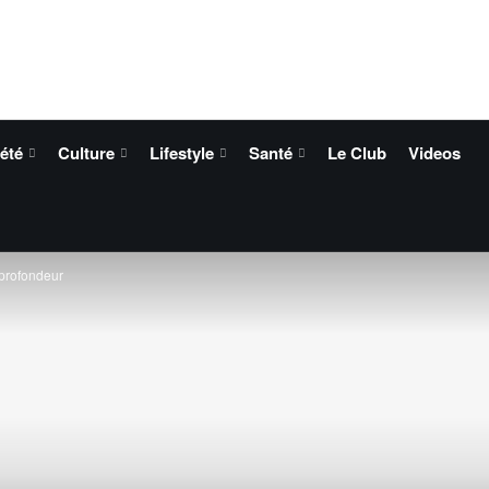
été
Culture
Lifestyle
Santé
Le Club
Videos
 profondeur