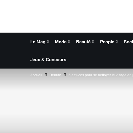
Le Mag
Mode
Beauté
People
Soci
Jeux & Concours
Accueil
Beauté
5 astuces pour se nettoyer le visage en