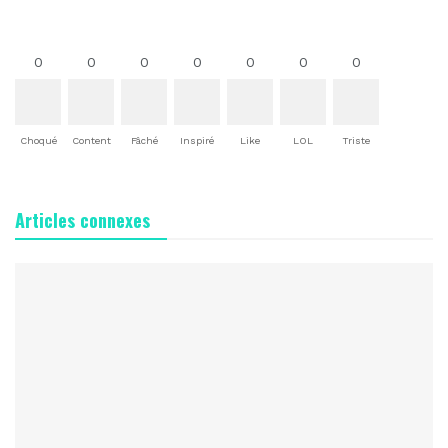
0
0
0
0
0
0
0
Choqué
Content
Fâché
Inspiré
Like
LOL
Triste
Articles connexes