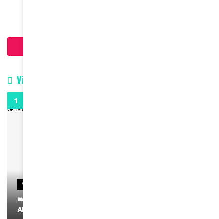
June 10, 2024
Charger plus d'articles
Vidéos
0:29
VIDEOS
👑 Remerciements à Ayden pour son message sur
AMINA, le Magazine de la Femme