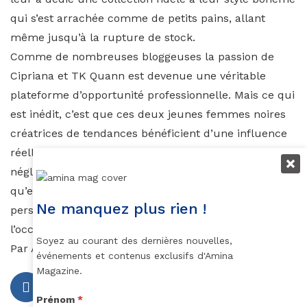
qui s’est arrachée comme de petits pains, allant
même jusqu’à la rupture de stock.
Comme de nombreuses bloggeuses la passion de
Cipriana et TK Quann est devenue une véritable
plateforme d’opportunité professionnelle. Mais ce qui
est inédit, c’est que ces deux jeunes femmes noires
créatrices de tendances bénéficient d’une influence
réelle dans l’influence de la mode. Un plus non
négligeable pour la communauté noire. A tel point
qu’en février dernier les jumelles faisaient parties des
Ne manquez plus rien !
personnalités invitées à la
Maison Blanche
à
l’occasion de la
Black History Month
.
Soyez au courant des dernières nouvelles,
Par Auzouhat Gnaoré
événements et contenus exclusifs d'Amina
Magazine.
Prénom
*