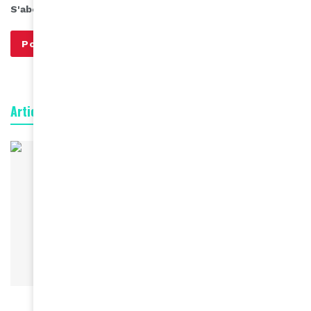
S'abonner à notre infolettre
Articles connexes
BEAUTÉ
Le ministère burkinabé de la