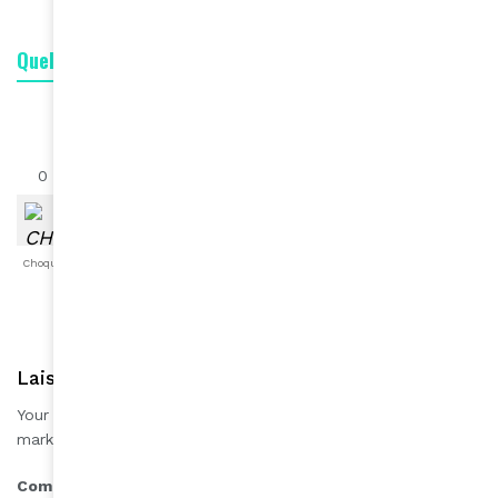
Quelle est votre réaction ?
0
0
0
0
0
0
0
Choqué
Content
Fâché
Inspiré
Like
LOL
Triste
Laisser une réponse
Your email address will not be published.
Required fields are
*
marked
*
Comment