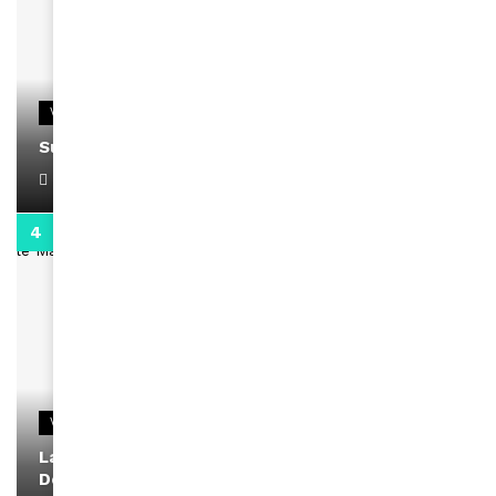
VIDEOS
Support Black Business Wee-kend
April 1, 2022
2:02
VIDEOS
La rubrique santé speciale coronavirus du
Docteur Makanda