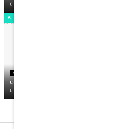
April 1, 2022
0:13
VIDEOS
L’artiste Yoan s’exprime
January 1, 2022