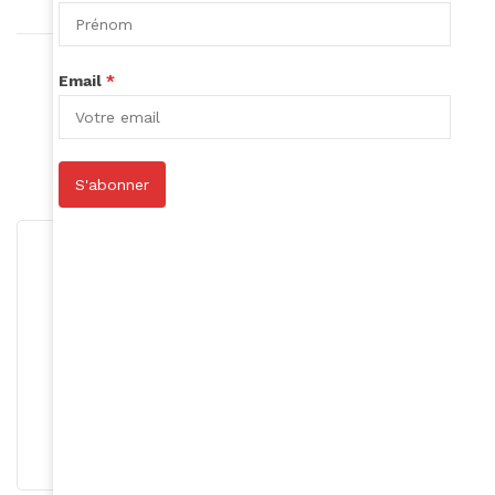
Article précédent
Email
*
Macky Sall
Article suivant
Clap de fin pour Laurentine Milebo
S'abonner
Roger Calme
S'abonner