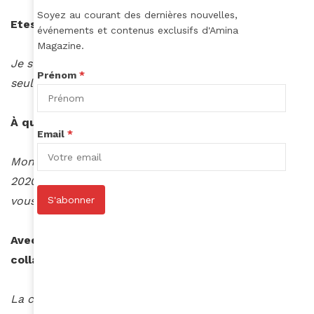
Soyez au courant des dernières nouvelles,
Etes-vous auteur, compositeur, interprète ?
événements et contenus exclusifs d'Amina
Magazine.
Je suis auteur et interprète, il m’est arrivé d’être
Prénom
*
seulement interprète.
À quand la sortie de votre premier album ?
Email
*
Mon premier album va sortir dans le courant de
2020, donc tenez-vous prêts lol je suis pressée de
S'abonner
vous le présenter!
Avec quel autre artiste souhaiteriez-vous
collaborer ?
La collaboration de mes rêves ça serait avec Céline