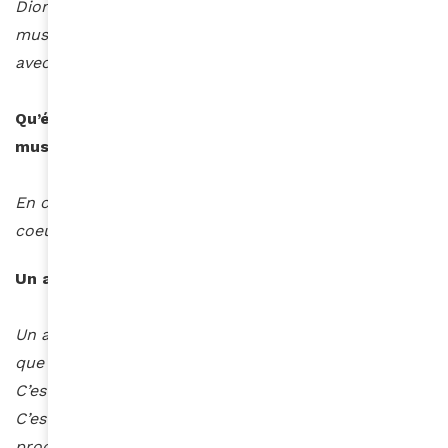
Dion, c’est une des raisons de mon amour pour la
musique. Tayc, Jul et Ninho sont aussi des artistes
avec lesquels ça me plairait de collaborer.
Qu’écoutez-vous en boucle actuellement comme
musique ?
En ce moment j’écoute Tayc en boucle, coup de
coeur artistique. Très très très talentueux!
Un artiste qui vous est cher…
Un artiste qui m’est cher, bien évidemment je pense
que c’est une surprise pour personne, c’est Dadju.
C’est lui qui m’a mise en lumière et qui m’a poussée.
C’est également l’artiste duquel je me sens le plus
proche musicalement.