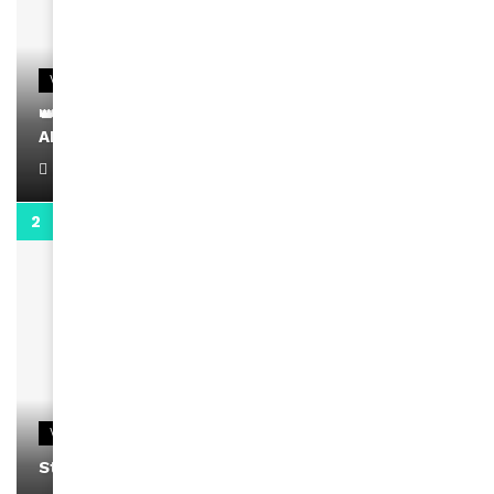
VIDEOS
👑 Remerciements à Ayden pour son message sur
AMINA, le Magazine de la Femme
April 1, 2022
0:13
VIDEOS
Stacy passe un message