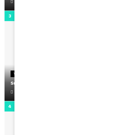
April 1, 2022
0:13
VIDEOS
Support Black Business Wee-kend
April 1, 2022
2:02