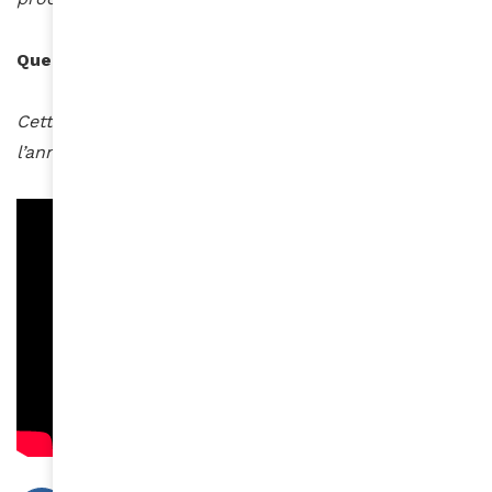
Que peut-on vous souhaiter pour cette année ?
Cette année, je me souhaite qu’on m’écoute plus que
l’année précédente et moins que l’année prochaine!