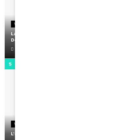
VIDEOS
La rubrique santé speciale coronavirus du
Docteur Makanda
April 1, 2022
0:13
VIDEOS
L’artiste Yoan s’exprime