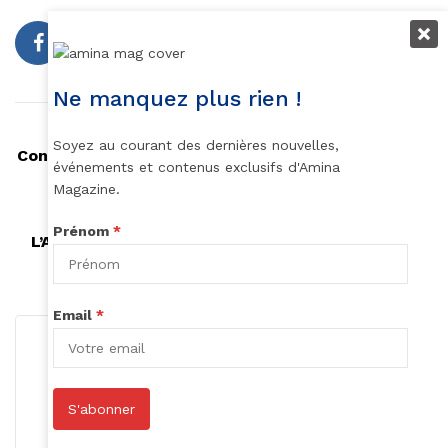
Ne manquez plus rien !
Article précédent
Soyez au courant des dernières nouvelles,
Con Brio en concert ce soir au Duc des Lombards-
événements et contenus exclusifs d'Amina
Paris.
Magazine.
Article suivant
Prénom
*
L’Afrique du Sud travaille sur un remake d’Ugly
Betty
Email
*
S'abonner