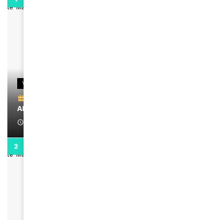
VIDEOS
Remerciements à Ayden pour son message sur
AMINA, le Magazine de la Femme
April 1, 2022
0:13