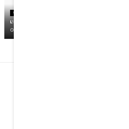
VIDEOS
L’artiste Yoan s’exprime
January 1, 2022