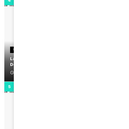
2:02
VIDEOS
La rubrique santé speciale coronavirus du
Docteur Makanda
April 1, 2022
0:13