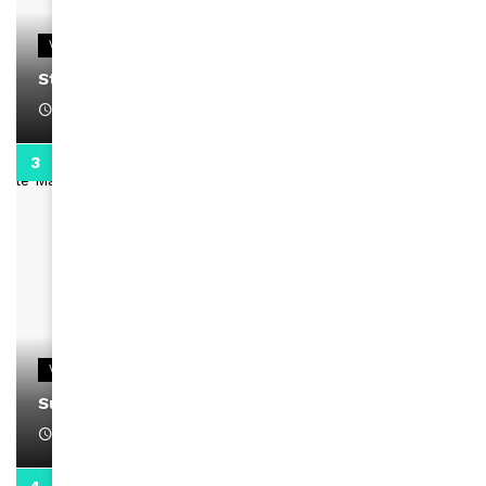
VIDEOS
Stacy passe un message
April 1, 2022
0:13
VIDEOS
Support Black Business Wee-kend
April 1, 2022