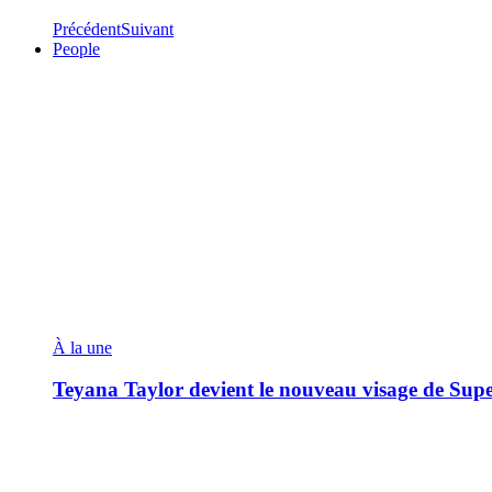
Précédent
Suivant
People
À la une
Teyana Taylor devient le nouveau visage de Sup