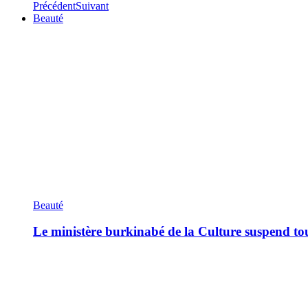
Précédent
Suivant
Beauté
Beauté
Le ministère burkinabé de la Culture suspend tous