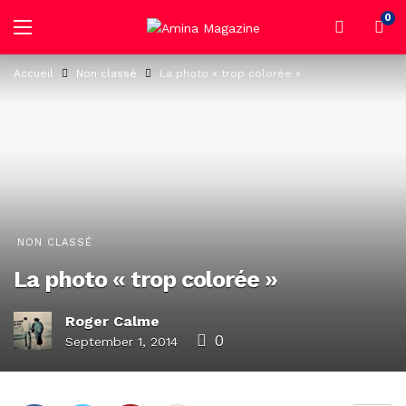
0
Accueil
Non classé
La photo « trop colorée »
NON CLASSÉ
La photo « trop colorée »
Roger Calme
0
September 1, 2014