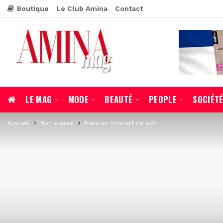
Boutique
Le Club Amina
Contact
LE MAG
MODE
BEAUTÉ
PEOPLE
SOCIÉT
Accueil
Non classé
Kuku en concert ce soir