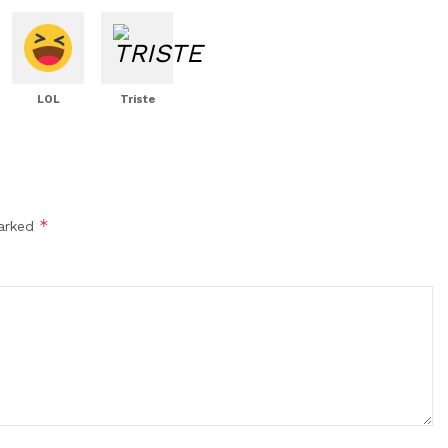
LOL
Triste
*
marked