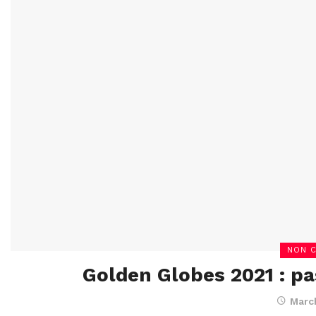
NON C
Golden Globes 2021 : pas
March