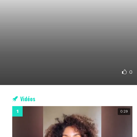
0
Vidéos
0:29