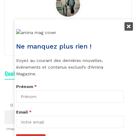
Roger Calme
S'abonner
Ne manquez plus rien !
Soyez au courant des dernières nouvelles,
événements et contenus exclusifs d'Amina
Quelle est votre réaction ?
Magazine.
Prénom
*
0
0
0
0
0
0
0
Email
*
Choqué
Content
Fâché
Inspiré
Like
LOL
Triste