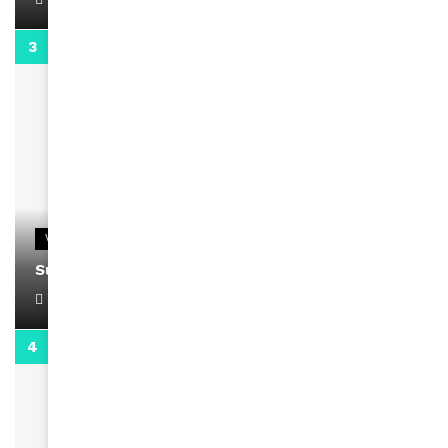
0:13
VIDEOS
Support Black Business Wee-kend
April 1, 2022
2:02