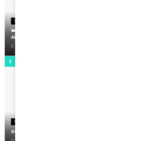
VIDEOS
👑 Remerciements à Ayden pour son message sur
AMINA, le Magazine de la Femme
April 1, 2022
0:13
VIDEOS
Stacy passe un message
April 1, 2022