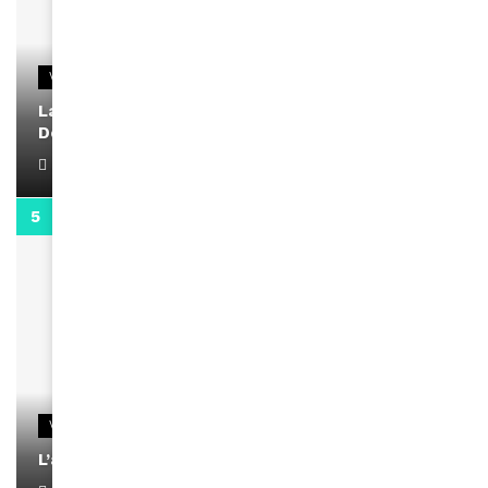
VIDEOS
La rubrique santé speciale coronavirus du
Docteur Makanda
April 1, 2022
0:13
VIDEOS
L’artiste Yoan s’exprime