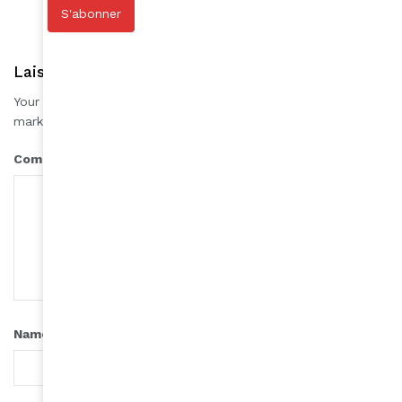
S'abonner
Laisser une réponse
Your email address will not be published.
Required fields are
*
marked
*
Comment
*
Name