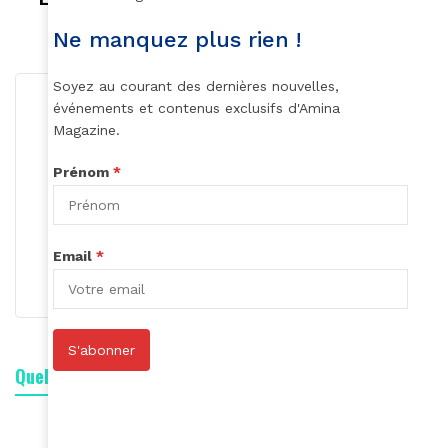
femmes à l'honneur avec Brussels Airlines
Ne manquez plus rien !
Soyez au courant des dernières nouvelles,
événements et contenus exclusifs d'Amina
Magazine.
Prénom
*
Roger Calme
Email
*
S'abonner
S'abonner
Quelle est votre réaction ?