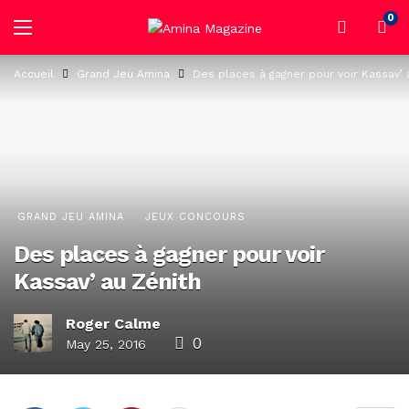
0
Accueil
Grand Jeu Amina
Des places à gagner pour voir Kassav’
GRAND JEU AMINA
JEUX CONCOURS
Des places à gagner pour voir
Kassav’ au Zénith
Roger Calme
0
May 25, 2016