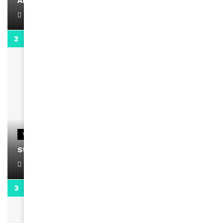
AMINA, le Magazine de la Femme
April 1, 2022
0:13
VIDEOS
Stacy passe un message
April 1, 2022
0:13