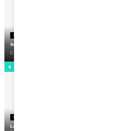
VIDEOS
Support Black Business Wee-kend
April 1, 2022
2:02
VIDEOS
La rubrique santé speciale coronavirus du