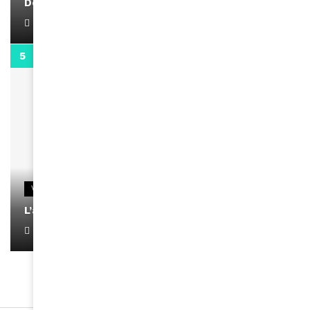
Docteur Makanda
April 1, 2022
0:13
VIDEOS
L’artiste Yoan s’exprime
January 1, 2022