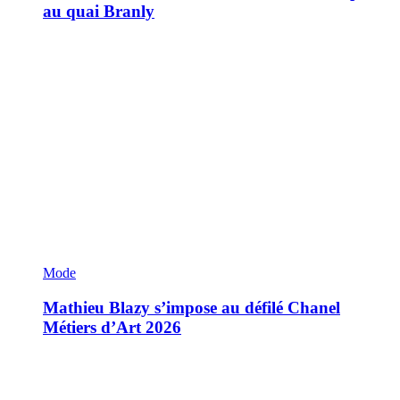
au quai Branly
Mode
Mathieu Blazy s’impose au défilé Chanel
Métiers d’Art 2026