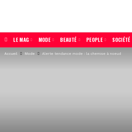
LE MAG
MODE
BEAUTÉ
PEOPLE
SOCIÉTÉ
Accueil
Mode
Alerte tendance mode : la chemise à noeud