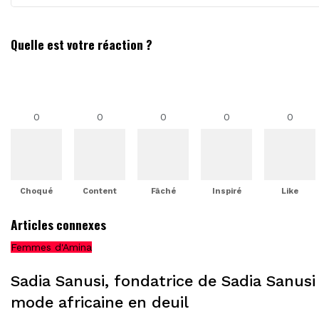
Quelle est votre réaction ?
0
0
0
0
0
Choqué
Content
Fâché
Inspiré
Like
Articles connexes
Femmes d'Amina
Sadia Sanusi, fondatrice de Sadia Sanusi 
mode africaine en deuil