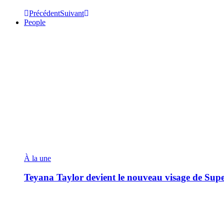
Précédent
Suivant
People
À la une
Teyana Taylor devient le nouveau visage de Sup