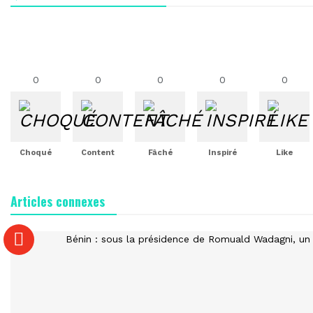
0
0
0
0
0
Choqué
Content
Fâché
Inspiré
Like
Articles connexes