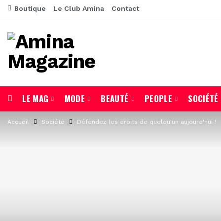
Boutique
Le Club Amina
Contact
LE MAG
MODE
BEAUTÉ
PEOPLE
SOCIÉTÉ
Accueil
Société
Défendez les droits de quelqu'un aujourd'hui !