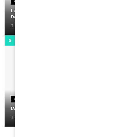
VIDEOS
La rubrique santé speciale coronavirus du
Docteur Makanda
April 1, 2022
0:13
VIDEOS
L’artiste Yoan s’exprime
January 1, 2022