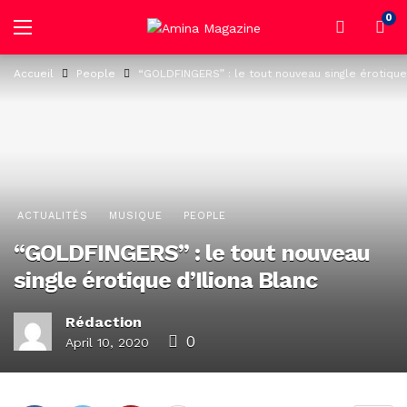
0
Accueil
People
“GOLDFINGERS” : le tout nouveau single érotique 
ACTUALITÉS
MUSIQUE
PEOPLE
“GOLDFINGERS” : le tout nouveau
single érotique d’Iliona Blanc
Rédaction
0
April 10, 2020