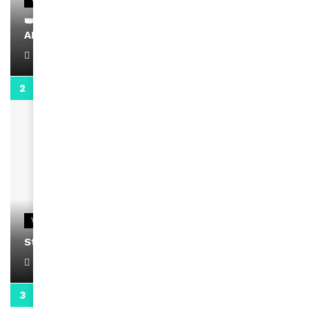
👑 Remerciements à Ayden pour son message sur
AMINA, le Magazine de la Femme
April 1, 2022
0:13
VIDEOS
Stacy passe un message
April 1, 2022
0:13