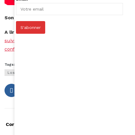
Son site internet :
https://www.ilionablanc.com/
S'abonner
A lire aussi –
https://www.amina-mag.com/qui-
suivre-pour-rester-en-forme-pendant-le-
confinement/
Tags:
clip
érotique
goldfingers
iliona blanc
Los Angeles
pop
single
Article précédent
Coronavirus : quels comptes suivre pour rester en
forme pendant le confinement ?