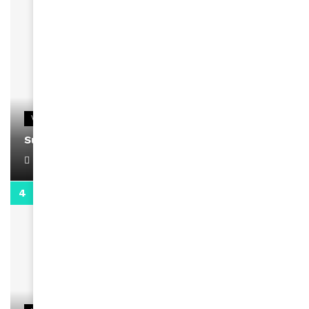
VIDEOS
Support Black Business Wee-kend
April 1, 2022
2:02