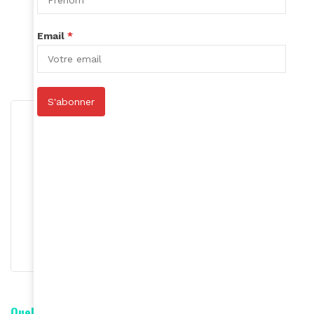
Article précédent
Économie africaine
Email
*
Article suivant
Gagnez le nouvel album de Slaï !
S'abonner
Roger Calme
S'abonner
Quelle est votre réaction ?