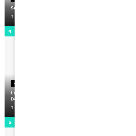
Support Black Business Wee-kend
April 1, 2022
2:02
VIDEOS
La rubrique santé speciale coronavirus du
Docteur Makanda
April 1, 2022
0:13