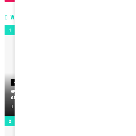
Vidéos
0:29
VIDEOS
👑 Remerciements à Ayden pour son message sur
AMINA, le Magazine de la Femme
April 1, 2022
0:13