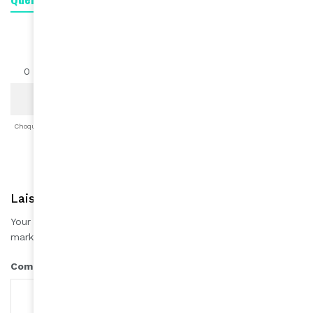
0
0
0
0
0
0
0
Choqué
Content
Fâché
Inspiré
Like
LOL
Triste
Laisser une réponse
Your email address will not be published.
Required fields are
*
marked
*
Comment