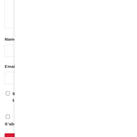
*
Name
*
Email
Save my name, email, and website in this browser for
the next time I comment.
S'abonner à notre infolettre