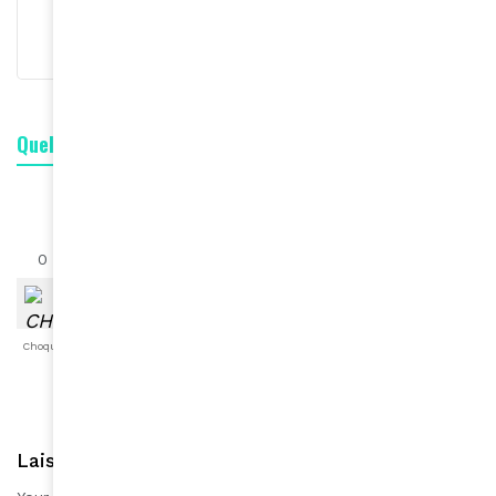
S'abonner
Quelle est votre réaction ?
0
0
0
0
0
0
0
Choqué
Content
Fâché
Inspiré
Like
LOL
Triste
Laisser une réponse