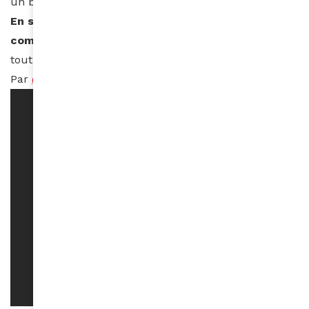
un bon repas que j’ai moi-même cuisiné. ”
En somme, vous êtes une jeune femme presque
comme tout le monde ?
“Ni plus, ni moins…comme
tout le monde !”
Par
@MaudBequerel