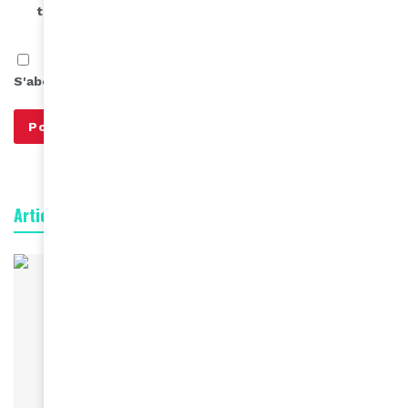
the next time I comment.
S'abonner à notre infolettre
Articles connexes