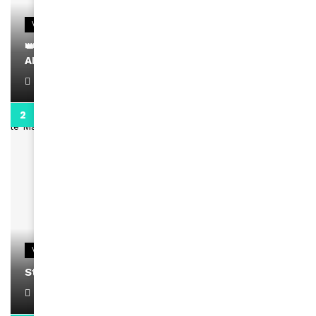
VIDEOS
👑 Remerciements à Ayden pour son message sur
AMINA, le Magazine de la Femme
April 1, 2022
0:13
VIDEOS
Stacy passe un message
April 1, 2022