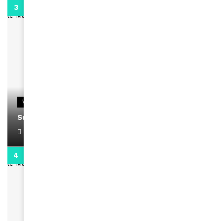
0:13
VIDEOS
Support Black Business Wee-kend
April 1, 2022
2:02