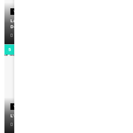
VIDEOS
La rubrique santé speciale coronavirus du
Docteur Makanda
April 1, 2022
0:13
VIDEOS
L’artiste Yoan s’exprime
January 1, 2022