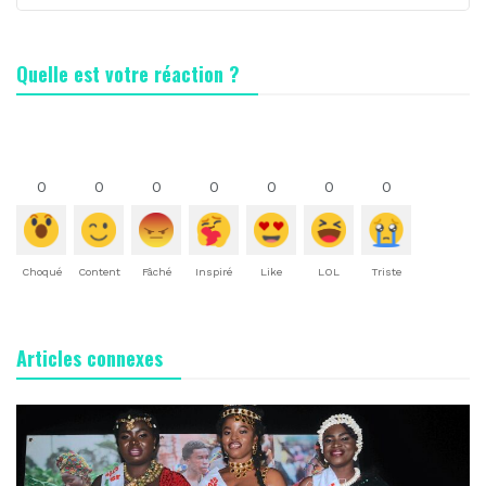
Quelle est votre réaction ?
0
0
0
0
0
0
0
Choqué
Content
Fâché
Inspiré
Like
LOL
Triste
Articles connexes