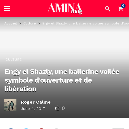
0
Accueil
Culture
Engy el Shazly, une ballerine voilée symbole d'ou
CULTURE
Engy el Shazly, une ballerine voilée
symbole d'ouverture et de
libération
Roger Calme
0
June 4, 2017