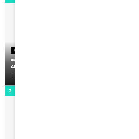
VIDEOS
👑 Remerciements à Ayden pour son message sur
AMINA, le Magazine de la Femme
April 1, 2022
0:13