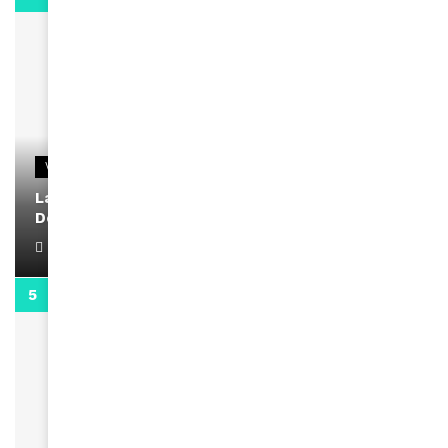
VIDEOS
La rubrique santé speciale coronavirus du
Docteur Makanda
April 1, 2022
0:13