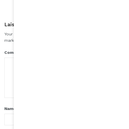
Laisser une réponse
Your email address will not be published.
Required fields are
*
marked
*
Comment
*
Name