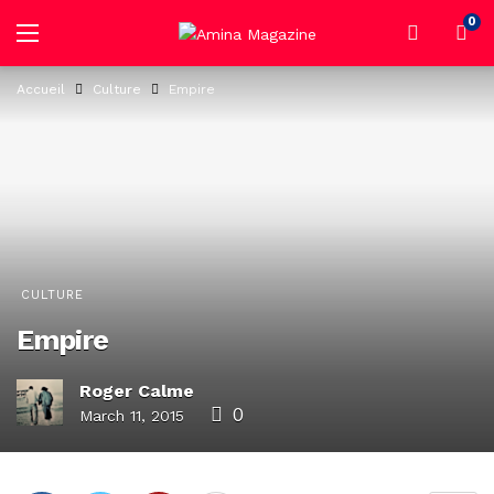
0
Accueil
Culture
Empire
CULTURE
Empire
Roger Calme
0
March 11, 2015