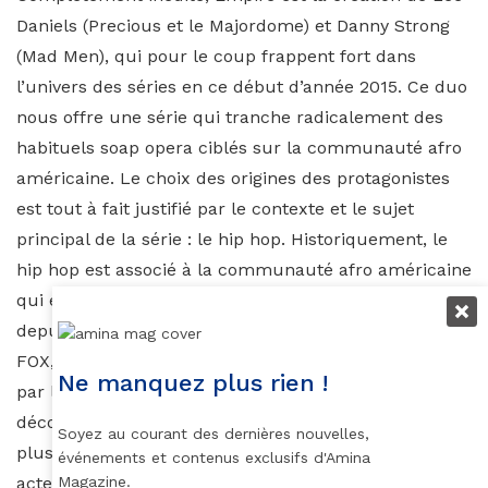
Daniels (Precious et le Majordome) et Danny Strong
(Mad Men), qui pour le coup frappent fort dans
l’univers des séries en ce début d’année 2015. Ce duo
nous offre une série qui tranche radicalement des
habituels soap opera ciblés sur la communauté afro
américaine. Le choix des origines des protagonistes
est tout à fait justifié par le contexte et le sujet
principal de la série : le hip hop. Historiquement, le
hip hop est associé à la communauté afro américaine
qui en a fait un mouvement d’expression . Diffusée
depuis le 7 janvier sur le réseau de diffusion de la
FOX, Empire a été la nouvelle série la mieux notée
Ne manquez plus rien !
par les téléspectateurs. La qualité de l’image et des
décors accrochant tout de suite l’œil, est d’autant
Soyez au courant des dernières nouvelles,
plus sublimée par le jeu magistral de talentueux
événements et contenus exclusifs d'Amina
Magazine.
acteurs à découvrir ou redécouvrir. Le tout, dans une