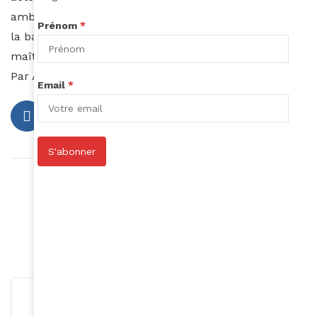
ambiance musicale où se mêle R’N’B et HIP HOP dont
Prénom
*
la bande originale est entièrement produite par un
maître du genre : Timbaland. A voir absolument!
Par Auzouhat Gnaoré
Email
*
S'abonner
Article précédent
Christelle Johnson de retour
Article suivant
Juliana Rotich