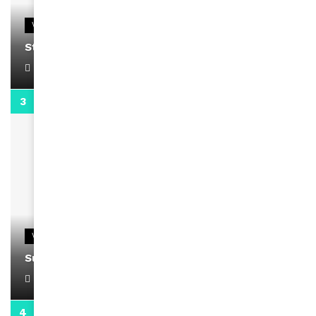
VIDEOS
Stacy passe un message
April 1, 2022
0:13
VIDEOS
Support Black Business Wee-kend
April 1, 2022
2:02