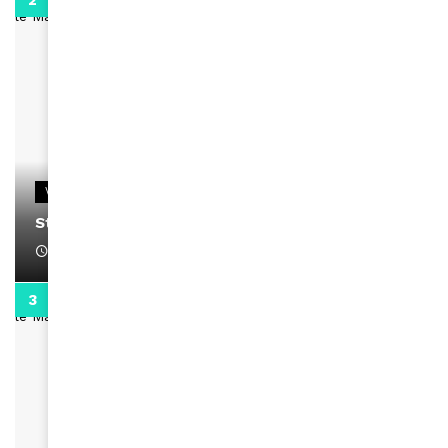
0:13
VIDEOS
Stacy passe un message
April 1, 2022
0:13