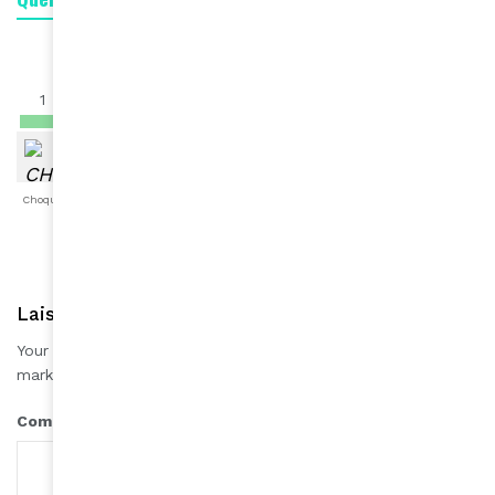
2
1
1
0
0
0
0
Choqué
Content
Fâché
Inspiré
Like
LOL
Triste
Laisser une réponse
Your email address will not be published.
Required fields are
*
marked
*
Comment