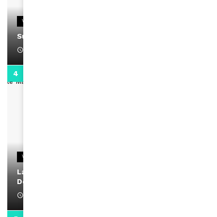
VIDEOS
Support Black Business Wee-kend
April 1, 2022
2:02
VIDEOS
La rubrique santé speciale coronavirus du
Docteur Makanda
April 1, 2022