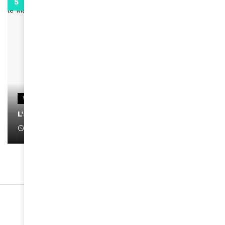
0:13
VIDEOS
L’artiste Yoan s’exprime
January 1, 2022