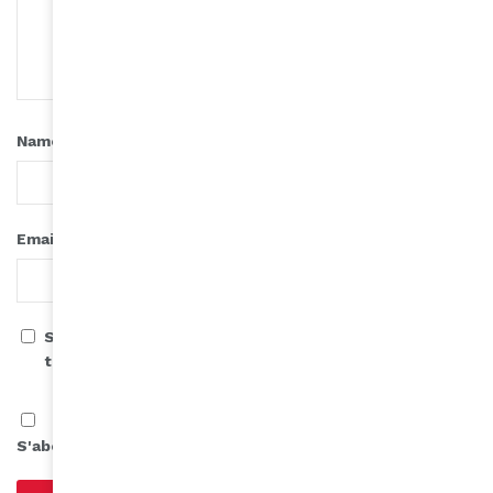
*
Name
*
Email
Save my name, email, and website in this browser for
the next time I comment.
S'abonner à notre infolettre