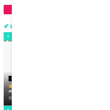
Charger plus d'articles
Vidéos
0:29
VIDEOS
Remerciements à Ayden pour son message sur
AMINA, le Magazine de la Femme
April 1, 2022