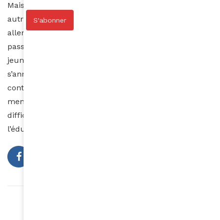
Mais Dorothy est aussi une jeune femme comme les
autres. Elle aime passer du temps avec ses amis,
S'abonner
aller au bal de promo et découvrir de nouveaux
passe-temps. Elle est déterminée à profiter de sa
jeunesse et à vivre sa vie au maximum. L’avenir
s’annonce prometteur pour Dorothy. Elle envisage de
continuer à travailler dans le domaine de la santé
mentale et d’aider les jeunes à surmonter leurs
difficultés. Elle est également passionnée par
l’éducation et souhaite un jour devenir professeur.
Article précédent
Le gingembre, pourquoi le consommer