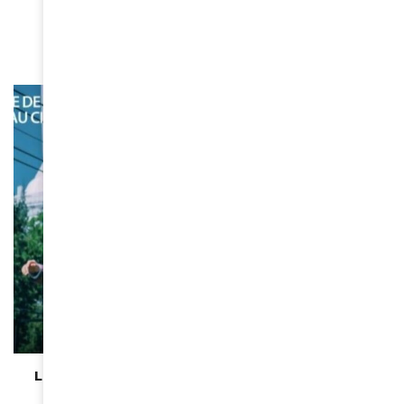
talents féminins d’Afrique
May 22, 2024
CINÉMA
Le Festival des 3 Continents reprend du 24 au 28
janvier prochain à Paris