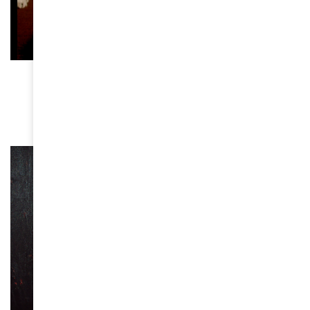
CINÉMA
Découvrez le palmarès du 41e Festival
international de cinéma Vues d’Afrique
April 14, 2025