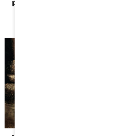
pionnier du cinéma africain s’en
est allé
February 20, 2025
CINÉMA
« Ni chaînes, ni maîtres » de Simon Moutaïrou, un