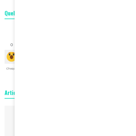
Quelle est votre réaction ?
0
0
0
0
0
0
0
Choqué
Content
Fâché
Inspiré
Like
LOL
Triste
Articles connexes