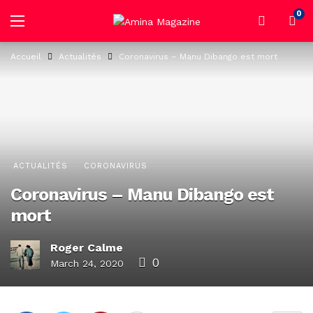
0
Accueil
Actualités
Coronavirus – Manu Dibango est mort
ACTUALITÉS
CORONAVIRUS
Coronavirus – Manu Dibango est
mort
Roger Calme
0
March 24, 2020