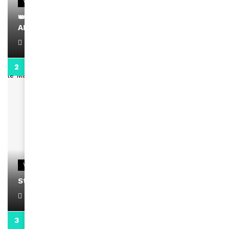
VIDEOS
👑 Remerciements à Ayden pour son message sur
AMINA, le Magazine de la Femme
April 1, 2022
0:13
VIDEOS
Stacy passe un message
April 1, 2022
0:13