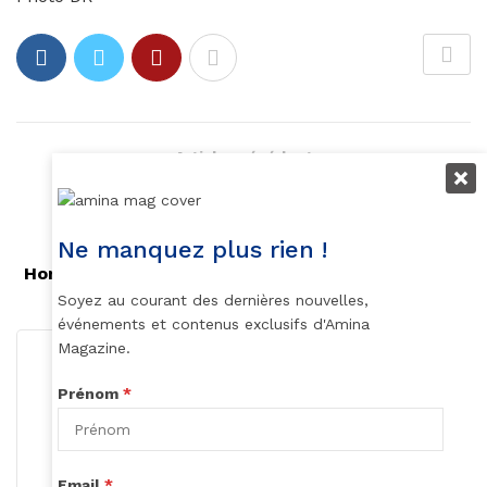
Article précédent
Coronavirus : Johannesburg, l’impossible
protection
Ne manquez plus rien !
Article suivant
Hommage à Manu Dibango : le lion ne meurt pas !
Soyez au courant des dernières nouvelles,
événements et contenus exclusifs d'Amina
Magazine.
Prénom
*
Email
*