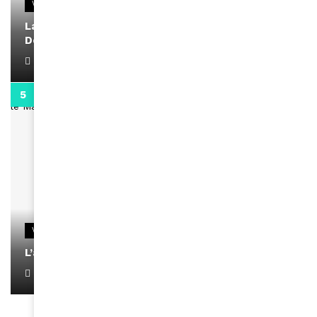
VIDEOS
La rubrique santé speciale coronavirus du
Docteur Makanda
April 1, 2022
0:13
VIDEOS
L’artiste Yoan s’exprime
January 1, 2022