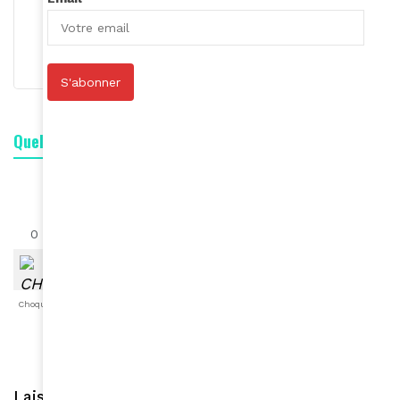
Roger Calme
S'abonner
S'abonner
Quelle est votre réaction ?
0
0
0
0
0
0
0
Choqué
Content
Fâché
Inspiré
Like
LOL
Triste
Laisser une réponse