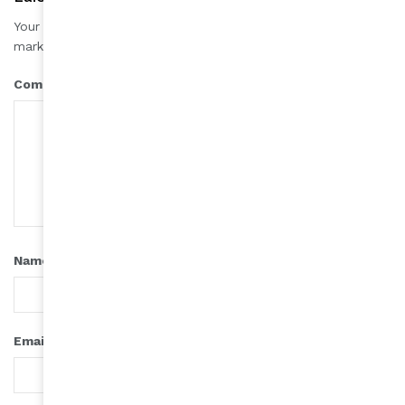
Your email address will not be published.
Required fields are
*
marked
*
Comment
*
Name
*
Email