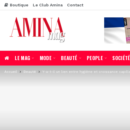
Boutique
Le Club Amina
Contact
LE MAG
MODE
BEAUTÉ
PEOPLE
SOCIÉT
Accueil
Beauté
Y-a-t-il un lien entre hygiène et croissance capilla