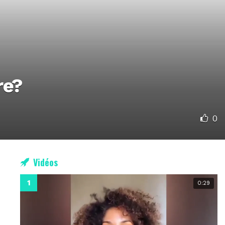
re?
0
Vidéos
0:29