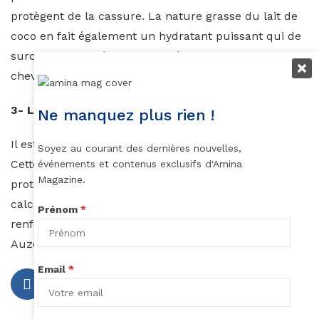
protègent de la cassure. La nature grasse du lait de
coco en fait également un hydratant puissant qui de
surcroît traite d’éventuelles démangeaisons du cuir
chevelu, adoucit les cheveux et aide à les démêler.
3- Le lait d’amande
Ne manquez plus rien !
Il est produit à partir d’amande trempées dans l’eau.
Soyez au courant des dernières nouvelles,
Cette substance bien équilibrée, contient des
événements et contenus exclusifs d'Amina
Magazine.
protéines, des acides gras, de la vitamine A et E, et du
calcium. Ces composants étonnants s’associent pour
Prénom
*
renforcer et réparer les cheveux et les hydrater.
Auzouhat Gnaoré
Email
*