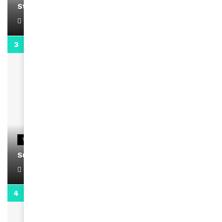
Stacy passe un message
April 1, 2022
0:13
VIDEOS
Support Black Business Wee-kend
April 1, 2022
2:02