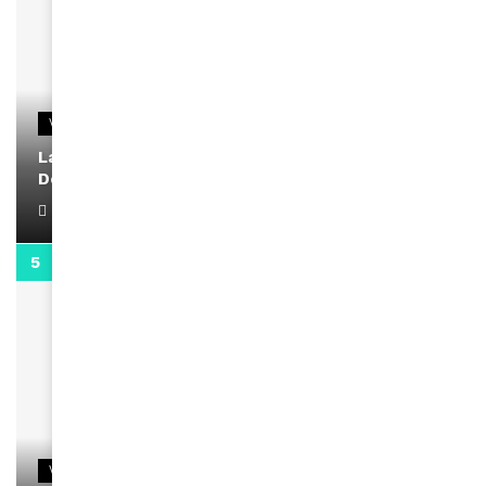
VIDEOS
La rubrique santé speciale coronavirus du
Docteur Makanda
April 1, 2022
0:13
VIDEOS