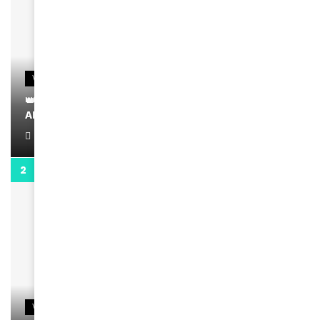
VIDEOS
👑 Remerciements à Ayden pour son message sur
AMINA, le Magazine de la Femme
April 1, 2022
0:13
VIDEOS