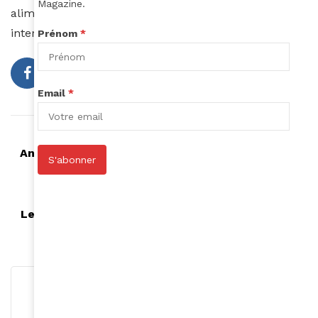
Magazine.
alimente l’imaginaire et ouvre la voie à de multiples
interprétations.
Prénom
*
Email
*
Article précédent
Anta Babacar Ngom : un phare dans la tempête
S'abonner
électorale sénégalaise
Article suivant
Le travail des enfants en Afrique : un fléau aux
multiples causes et conséquences