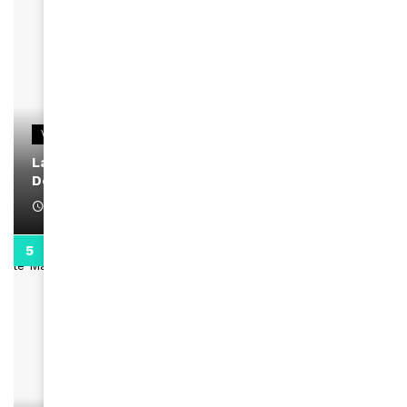
VIDEOS
La rubrique santé speciale coronavirus du
Docteur Makanda
April 1, 2022
0:13