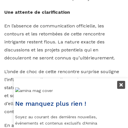
Une attente de clarification
En l’absence de communication officielle, les
contours et les retombées de cette rencontre
intrigante restent flous. La nature exacte des
discussions et les projets potentiels qui en
découleront ne seront connus qu’ultérieurement.
L’onde de choc de cette rencontre surprise souligne
l’influence grandissante d’Aya Nakamura et son
statut d’icône culturelle. Son audience internationale
et son engagement en faveur de causes sociales font
Ne manquez plus rien !
d’elle une figure incontournable du paysage français
contemporain.
Soyez au courant des dernières nouvelles,
événements et contenus exclusifs d'Amina
En attendant d’en savoir plus, cette rencontre inédite