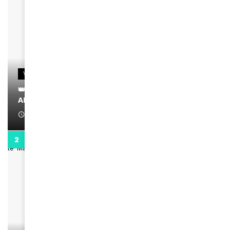
VIDEOS
👑 Remerciements à Ayden pour son message sur
AMINA, le Magazine de la Femme
April 1, 2022
0:13