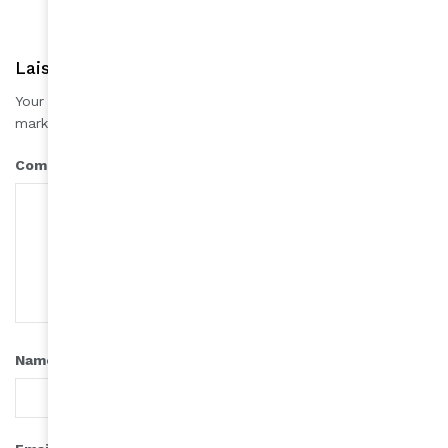
Laisser une réponse
Your email address will not be published.
Required fields are
*
marked
*
Comment
*
Name