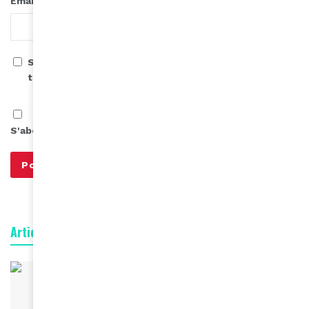
*
Email
Save my name, email, and website in this browser for
the next time I comment.
S'abonner à notre infolettre
Articles connexes