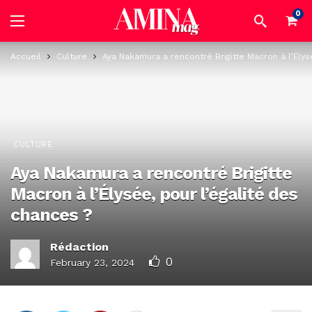
0
Accueil
Culture
Aya Nakamura a rencontré Brigitte Macron à l’Élys
CULTURE
Aya Nakamura a rencontré Brigitte
Macron à l’Élysée, pour l’égalité des
chances ?
Rédaction
0
February 23, 2024