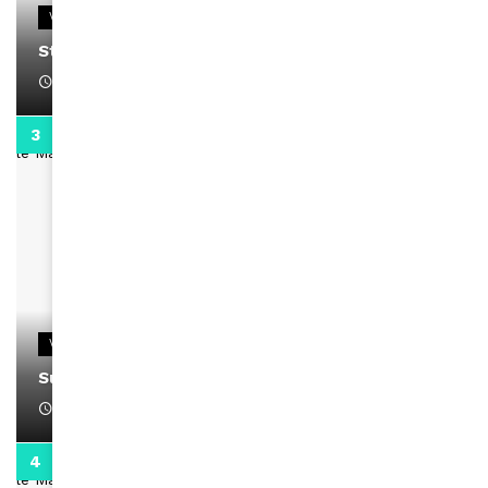
VIDEOS
Stacy passe un message
April 1, 2022
0:13
VIDEOS
Support Black Business Wee-kend
April 1, 2022
2:02