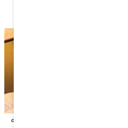
Haneek.s : le dessin pour passion
April 20, 2020
NON CLASSÉ
Coronavirus : pensez à ceux qui vous entourent !