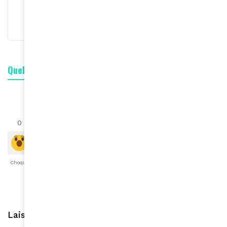
S'abonner
Quelle est votre réaction ?
0
0
0
0
0
0
0
Choqué
Content
Fâché
Inspiré
Like
LOL
Triste
Laisser une réponse