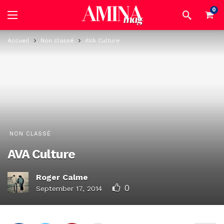
0
Accueil
Non classé
AVA Culture
NON CLASSÉ
AVA Culture
Roger Calme
0
September 17, 2014