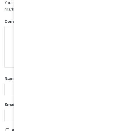
Your email address will not be published.
Required fields are
*
marked
*
Comment
*
Name
*
Email
Save my name, email, and website in this browser for