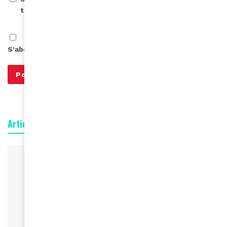
the next time I comment.
S'abonner à notre infolettre
Articles connexes