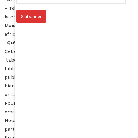
– 19h : Défilé de mode de la marque Welly Design de
S'abonner
la créatrice Tene Wele.
Mais aussi : vente de spécialités culinaires
africaines…
-Qu’attendez-vous de cet événement ?
Cet évènementest l’occasion de concrétiser
l’aboutissement du projet de création de la
bibliothèque. Cette dernière étant destinée à un
public de tout âge : Tous types de livres sont les
bienvenus (romans, BD, livres scolaires, livres pour
enfants, etc…)
Pour toute question, n’hésitez pas à nous écrire par
email :
associationverslavenir@outlook.fr
Nous vous attendons nombreux pour ce moment de
partage et de solidarité.
Propos recueillis par Charlotte Seck