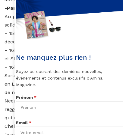
-Parlez-nous du programme ?
Au programme de cet après-midi culturel et
solidaire :
– 15h30 : Diffusion du court-métrage Guinée et
découverte.
– 16h : Spectacle de danse afro-caribéenne (d’AKM
Ne manquez plus rien !
et Stay2cool)
– 16h45 : Concert
Soyez au courant des dernières nouvelles,
Seront présents : Sébastien Piémontesi dit “Seb Seb”
événements et contenus exclusifs d'Amina
en Live avec ses musiciens, chanteur au répertoire
Magazine.
de musiques métissées africaines et occidentales,
Prénom
*
Neega Mass, rappeur sénégalais, Mister Lov, chanteur
reggae, Saniyah Shadey, chanteuse afro-caribéenne
qui nous enivrera sur des mélodies mielleuses,
Email
*
Cheick Omar, rappeur et Ténin Traoré, chanteuse
“world music” avec ses musiciens.