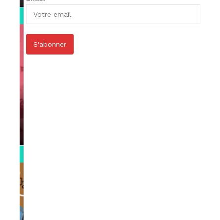
0:13
S'abonner
VIDEOS
Support Black Business Wee-kend
par
Rédaction
April 1, 2022
2:02