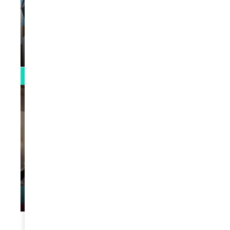
VIDEOS
La rubrique santé speciale coronavirus
du Docteur Makanda
par
Rédaction
April 1, 2022
0:13
VIDEOS
L’artiste Yoan s’exprime
par
Rédaction
January 1, 2022