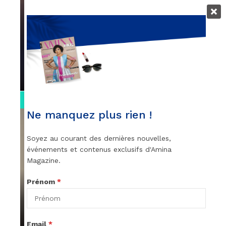
VIDEOS
Remerciements à Ayden pour son
message sur AMINA, le Magazine de la
Femme
par
Rédaction
April 1, 2022
0:13
Ne manquez plus rien !
Soyez au courant des dernières nouvelles,
événements et contenus exclusifs d'Amina
Magazine.
Prénom
*
VIDEOS
Stacy passe un message
par
Rédaction
April 1, 2022
Email
*