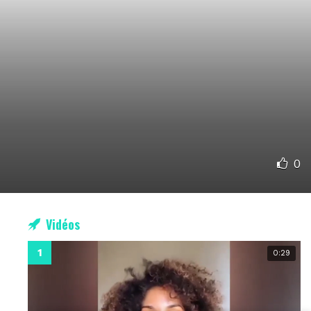
0
Vidéos
0:29