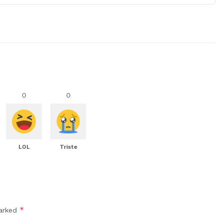
0
0
LOL
Triste
*
marked