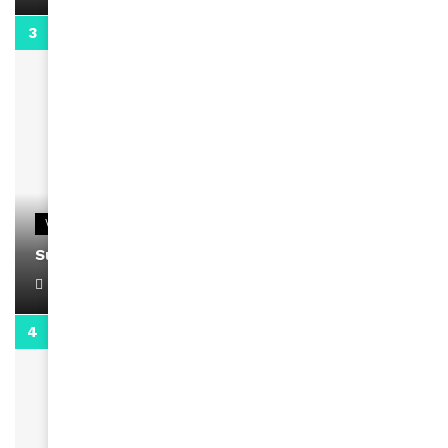
0:13
VIDEOS
Support Black Business Wee-kend
April 1, 2022
2:02