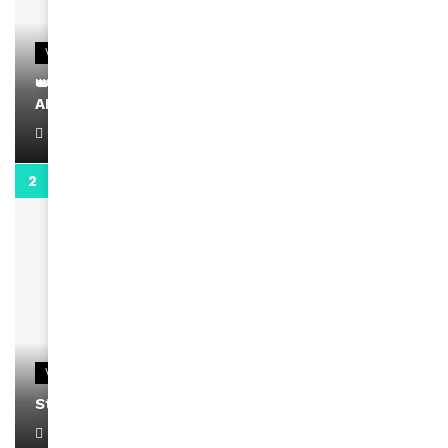
VIDEOS
👑 Remerciements à Ayden pour son message sur
AMINA, le Magazine de la Femme
April 1, 2022
0:13
VIDEOS
Stacy passe un message
April 1, 2022