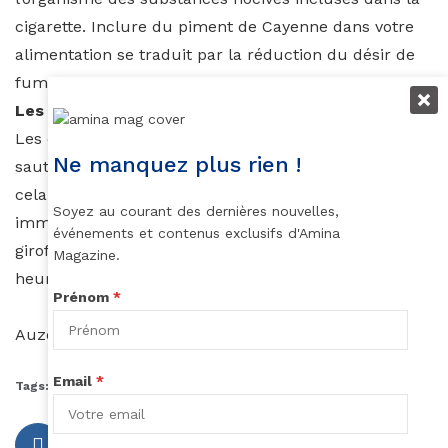
cigarette. Inclure du piment de Cayenne dans votre
alimentation se traduit par la réduction du désir de
fumer, tout en stimulant le nettoyage pulmonaire.
Les clous de girofle
Les clous de girofle peuvent vous aider, peu à peu, à
Ne manquez plus rien !
sauter le pas vers l’arrêt définitif de la cigarette. Pour
cela, il vous suffit de sucer un clou de girofle
Soyez au courant des dernières nouvelles,
immédiatement après avoir fumé. Gardez ce clou de
événements et contenus exclusifs d'Amina
girofle dans la bouche pendant au moins deux
Magazine.
heures.
Prénom
*
Auzouhat Gnaoré
Email
*
Tags:
arrêter de fumer
bien-être