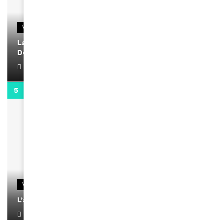
VIDEOS
La rubrique santé speciale coronavirus du
Docteur Makanda
April 1, 2022
0:13
VIDEOS
L’artiste Yoan s’exprime
January 1, 2022