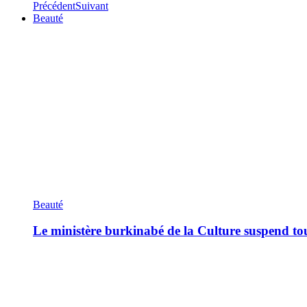
Précédent
Suivant
Beauté
Beauté
Le ministère burkinabé de la Culture suspend tous