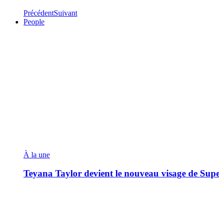
Précédent
Suivant
People
À la une
Teyana Taylor devient le nouveau visage de Sup