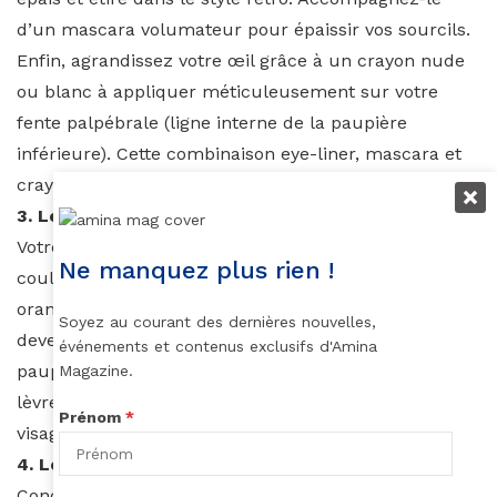
d’un mascara volumateur pour épaissir vos sourcils.
Enfin, agrandissez votre œil grâce à un crayon nude
ou blanc à appliquer méticuleusement sur votre
fente palpébrale (ligne interne de la paupière
inférieure). Cette combinaison eye-liner, mascara et
crayon accentuera l’intensité de votre regard.
3. Les lèvres
Votre bouche se doit d’être pétillante. Osez des
Ne manquez plus rien !
couleurs flamboyantes comme le rouge, le rose, le
orange ou encore le violet. Vous pouvez, et même,
Soyez au courant des dernières nouvelles,
devez vous le permettre, car, rappelez-vous : vos
événements et contenus exclusifs d'Amina
paupières sont neutres. Et une couleur vive sur vos
Magazine.
lèvres apportera un certain équilibre à l’ensemble du
Prénom
*
visage.
4. Le teint
Concentrez-vous particulièrement sur le camouflage