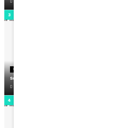
April 1, 2022
0:13
VIDEOS
Support Black Business Wee-kend
April 1, 2022
2:02