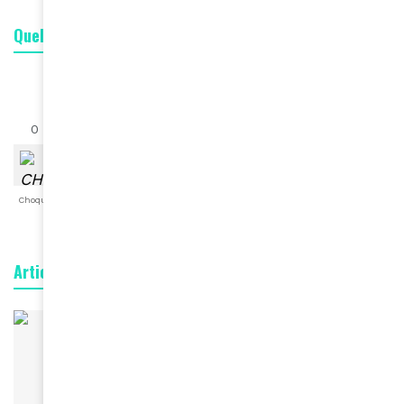
Quelle est votre réaction ?
0
0
0
0
0
0
0
Choqué
Content
Fâché
Inspiré
Like
LOL
Triste
Articles connexes