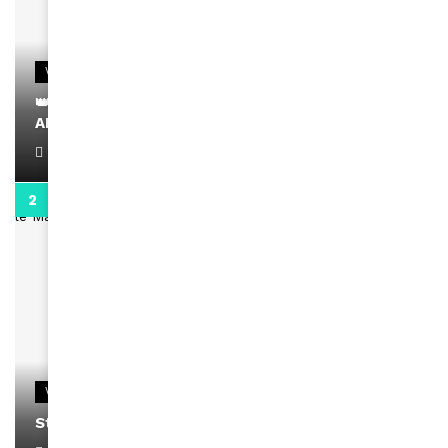
VIDEOS
👑 Remerciements à Ayden pour son message sur
AMINA, le Magazine de la Femme
April 1, 2022
0:13
VIDEOS
Stacy passe un message