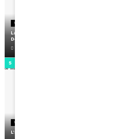
VIDEOS
La rubrique santé speciale coronavirus du
Docteur Makanda
April 1, 2022
0:13
VIDEOS
L’artiste Yoan s’exprime