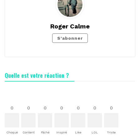
Roger Calme
S'abonner
Quelle est votre réaction ?
0
0
0
0
0
0
0
Choqué
Content
Fâché
Inspiré
Like
LOL
Triste