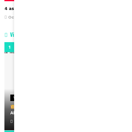
4 astuces beauté avec de la poudre de bébé
October 24, 2016
Vidéos
0:29
VIDEOS
Remerciements à Ayden pour son message sur
AMINA, le Magazine de la Femme
April 1, 2022