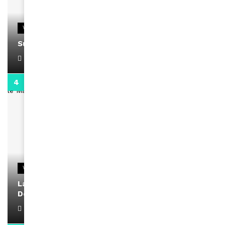
VIDEOS
Support Black Business Wee-kend
April 1, 2022
2:02
VIDEOS
La rubrique santé speciale coronavirus du
Docteur Makanda
April 1, 2022