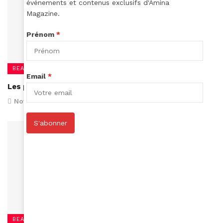
événements et contenus exclusifs d'Amina
Magazine.
Prénom
*
BEAUTÉ
Email
*
Les pinceaux basiques de maquillage
November 27, 2016
S'abonner
BEAUTÉ