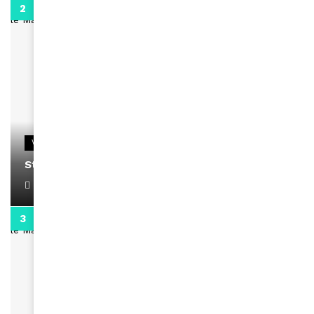
0:13
VIDEOS
Stacy passe un message
April 1, 2022
0:13