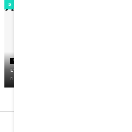
0:13
VIDEOS
L’artiste Yoan s’exprime
January 1, 2022