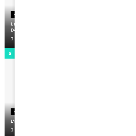
VIDEOS
La rubrique santé speciale coronavirus du
Docteur Makanda
April 1, 2022
0:13
VIDEOS
L’artiste Yoan s’exprime
January 1, 2022