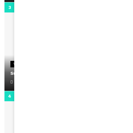
0:13
VIDEOS
Support Black Business Wee-kend
April 1, 2022
2:02