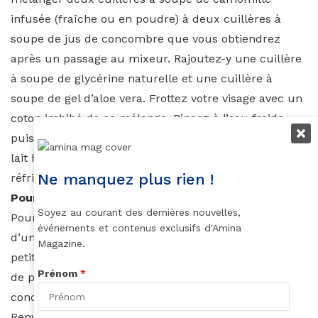
infusée (fraîche ou en poudre) à deux cuillères à
soupe de jus de concombre que vous obtiendrez
après un passage au mixeur. Rajoutez-y une cuillère
à soupe de glycérine naturelle et une cuillère à
soupe de gel d’aloe vera. Frottez votre visage avec un
coton imbibé de ce mélange. Rincez à l’eau froide
puis hydratez votre visage avec votre crème ou votre
lait habituel. Vous pouvez conserver votre mixture au
Ne manquez plus rien !
réfrigérateur pendant dix jours.
Pour soigner les coups de soleil
Soyez au courant des dernières nouvelles,
Pour cette recette, vous aurez bien entendu besoin
événements et contenus exclusifs d'Amina
d’un concombre, mais aussi d’une pastèque. Dans un
Magazine.
petit bol, mélangez une demi-cuillère à soupe de jus
Prénom
*
de pastèque, une demi-cuillère à soupe de jus de
concombre et de cuillères à soupe de gel d’aloe vera.
Renversez votre mixture dans un pot en verre