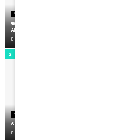
VIDEOS
👑 Remerciements à Ayden pour son message sur
AMINA, le Magazine de la Femme
April 1, 2022
0:13
VIDEOS
Stacy passe un message
April 1, 2022