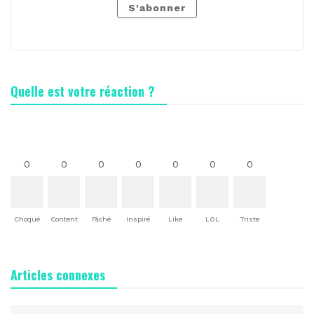
S'abonner
Quelle est votre réaction ?
0
0
0
0
0
0
0
Choqué
Content
Fâché
Inspiré
Like
LOL
Triste
Articles connexes