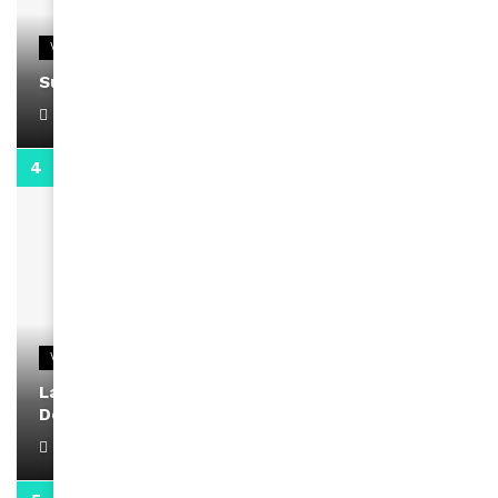
VIDEOS
Support Black Business Wee-kend
April 1, 2022
2:02
VIDEOS
La rubrique santé speciale coronavirus du
Docteur Makanda
April 1, 2022