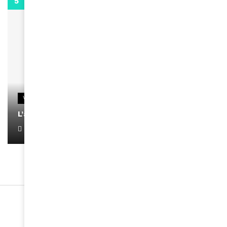
0:13
VIDEOS
L’artiste Yoan s’exprime
January 1, 2022