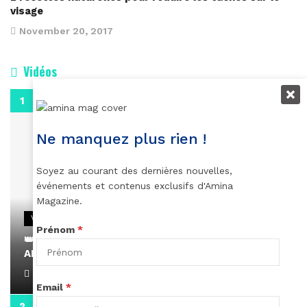
visage
November 20, 2017
Vidéos
0:29
Ne manquez plus rien !
Soyez au courant des dernières nouvelles,
événements et contenus exclusifs d'Amina
Magazine.
VIDEOS
Prénom
*
👑 Remerciements à Ayden pour son message sur
AMINA, le Magazine de la Femme
April 1, 2022
Email
*
0:13