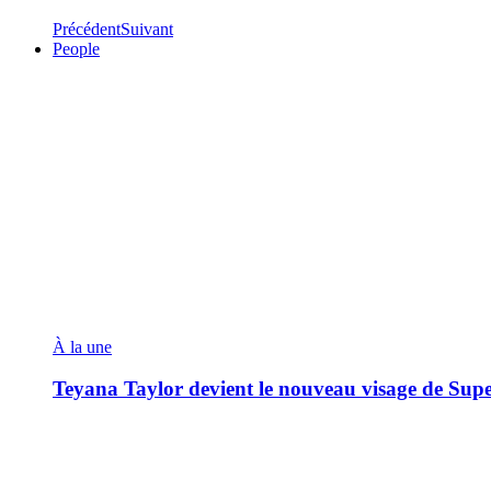
Précédent
Suivant
People
À la une
Teyana Taylor devient le nouveau visage de Sup