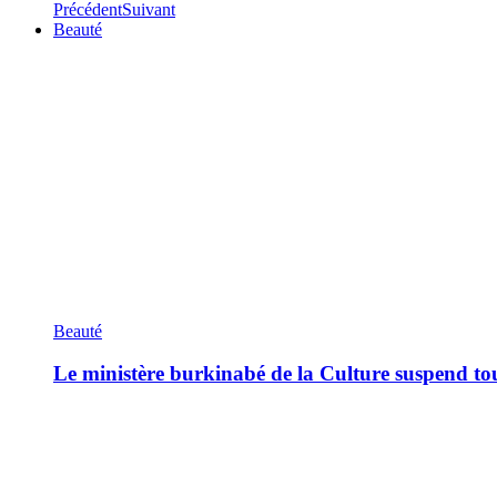
Précédent
Suivant
Beauté
Beauté
Le ministère burkinabé de la Culture suspend tous