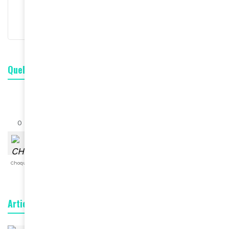
S'abonner
Quelle est votre réaction ?
0
0
0
0
0
0
0
Choqué
Content
Fâché
Inspiré
Like
LOL
Triste
Articles connexes