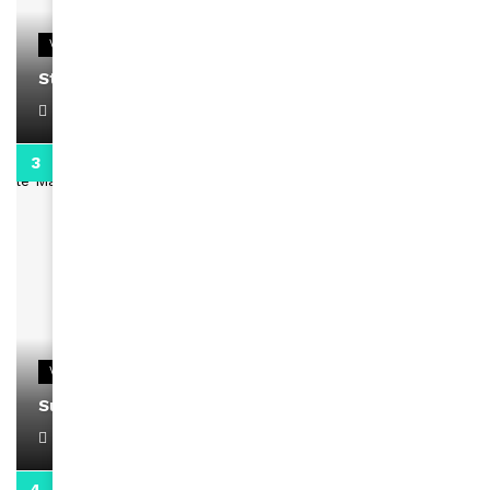
VIDEOS
Stacy passe un message
April 1, 2022
0:13
VIDEOS
Support Black Business Wee-kend
April 1, 2022