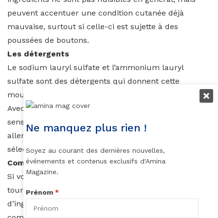
peuvent accentuer une condition cutanée déjà
mauvaise, surtout si celle-ci est sujette à des
poussées de boutons.
Les détergents
Le sodium lauryl sulfate et l’ammonium lauryl
sulfate sont des détergents qui donnent cette
mousse riche quand vous shampouinez vos cheveux.
Avec le temps, certaines personnes y deviennent
sensibles et finissent par développer des réactions
Ne manquez plus rien !
allergiques. Si vous avez la peau sensible, essayez de
sélectionner des produits sans sulfate pour vos soins.
Soyez au courant des dernières nouvelles,
événements et contenus exclusifs d'Amina
Comment y remédier?
Magazine.
Si vous accumulez les irritations sur le visage,
tournez-vous vers des produits ayant une liste
Prénom
*
d’ingrédients plus courte, dont les premiers
composants référés sont exclusivement naturels.