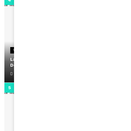
2:02
VIDEOS
La rubrique santé speciale coronavirus du
Docteur Makanda
April 1, 2022
0:13