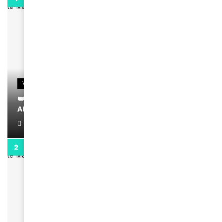
VIDEOS
👑 Remerciements à Ayden pour son message sur
AMINA, le Magazine de la Femme
April 1, 2022
0:13